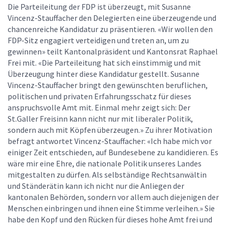
Die Parteileitung der FDP ist überzeugt, mit Susanne
Vincenz-Stauffacher den Delegierten eine überzeugende und
chancenreiche Kandidatur zu präsentieren. «Wir wollen den
FDP-Sitz engagiert verteidigen und treten an, um zu
gewinnen» teilt Kantonalpräsident und Kantonsrat Raphael
Frei mit. «Die Parteileitung hat sich einstimmig und mit
Überzeugung hinter diese Kandidatur gestellt. Susanne
Vincenz-Stauffacher bringt den gewünschten beruflichen,
politischen und privaten Erfahrungsschatz für dieses
anspruchsvolle Amt mit. Einmal mehr zeigt sich: Der
St.Galler Freisinn kann nicht nur mit liberaler Politik,
sondern auch mit Köpfen überzeugen.» Zu ihrer Motivation
befragt antwortet Vincenz-Stauffacher: «Ich habe mich vor
einiger Zeit entschieden, auf Bundesebene zu kandidieren. Es
wäre mir eine Ehre, die nationale Politik unseres Landes
mitgestalten zu dürfen. Als selbständige Rechtsanwältin
und Ständerätin kann ich nicht nur die Anliegen der
kantonalen Behörden, sondern vor allem auch diejenigen der
Menschen einbringen und ihnen eine Stimme verleihen.» Sie
habe den Kopf und den Rücken für dieses hohe Amt frei und