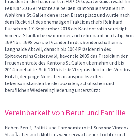
Präsidentin der fusionierten FDP-Ortspartei Gaiserwald. Im
Februar 2016 erreichte sie bei den kantonalen Wahlen im
Wahlkreis St.Gallen den ersten Ersatzplatz und wurde nach
dem Rücktritt des ehemaligen Fraktionschefs Reinhard
Rüesch am 17. September 2018 als Kantonsrätin vereidigt.
Vincenz-Stauffacher war immer auch ehrenamtlich tätig: Von
1994 bis 1998 war sie Präsidentin des Sonderschulheims
Langhalde Abtwil, danach bis 2004 Präsidentin des
Spitexvereins Gaiserwald, bevor sie 2005 das Präsidium der
Frauenzentrale des Kantons St.Gallen übernahm und bis
2014 innehatte. Seit 2015 ist sie Vizepräsidentin des Vereins
Hölzli, der junge Menschen in anspruchsvollen
Lebensumständen bei der sozialen, schulischen und
beruflichen Wiedereingliederung unterstützt.
Vereinbarkeit von Beruf und Familie
Neben Beruf, Politik und Ehrenämtern ist Susanne Vincenz-
Stauffacher auch Mutter zweier erwachsener Töchter und