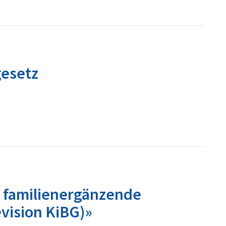
gesetz
r familienergänzende
vision KiBG)»