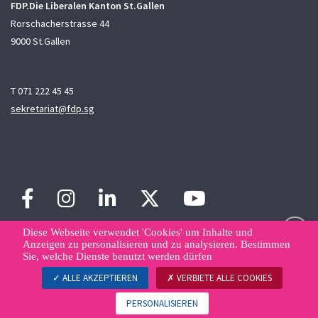
FDP.Die Liberalen Kanton St.Gallen
Rorschacherstrasse 44
9000 St.Gallen
T 071 222 45 45
sekretariat@fdp.sg
Diese Webseite verwendet 'Cookies' um Inhalte und
Anzeigen zu personalisieren und zu analysieren. Bestimmen
Sie, welche Dienste benutzt werden dürfen
Sitemap
Kontakt
Datenschutzerklärung
Datenverwaltung
ALLE AKZEPTIEREN
VERBIETE ALLE COOKIES
© FDP.Die Liberalen
PERSONALISIEREN
Erstellt von
WNG digital agency