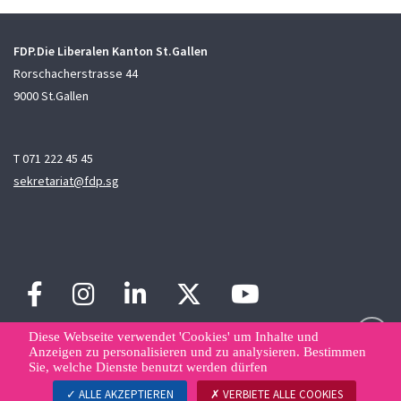
FDP.Die Liberalen Kanton St.Gallen
Rorschacherstrasse 44
9000 St.Gallen
T 071 222 45 45
sekretariat@fdp.sg
Diese Webseite verwendet 'Cookies' um Inhalte und
Anzeigen zu personalisieren und zu analysieren. Bestimmen
Sie, welche Dienste benutzt werden dürfen
Sitemap
Kontakt
Datenschutzerklärung
Datenverwaltung
ALLE AKZEPTIEREN
VERBIETE ALLE COOKIES